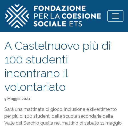
Vai al contenuto
A Castelnuovo più di
100 studenti
incontrano il
volontariato
Pubblicato il
9 Maggio 2024
Sarà una mattinata di gioco, inclusione e divertimento
per più di 100 studenti delle scuole secondarie della
Valle del Serchio quella nel mattino di sabato 11 maggio