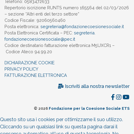
Telefono: 0583472633
Repertorio iscrizione RUNTS numero 165564 del 02/03/2026
– sezione “Altri enti del terzo settore”
Codice Fiscale: 92060560460
Posta elettronica:
segreteria@
fondazionecoesionesociale.it
Posta Elettronica Certificata – PEC:
segreteria.
fondazionecoesionesociale@pec.
it
Codice destinatario fatturazione elettronica M5UXCR1 –
Codice Ateco 94.99.20
DICHIARAZIONE COOKIE
PRIVACY POLICY
FATTURAZIONE ELETTRONICA
Iscriviti alla nostra newsletter
© 2026
Fondazione per la Coesione Sociale ETS
Questo sito usa i cookies per ottimizzarne il suo utilizzo.
Cliccando su un qualsiasi link su questa pagina darai il
consenso automatico all'uso di questa tecnologia.
No,