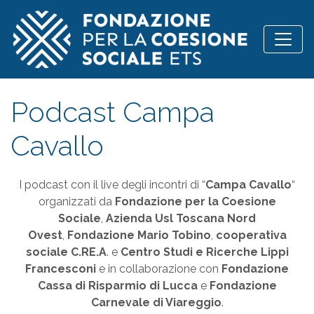
Vai al contenuto
Podcast Campa
Cavallo
I podcast con il live degli incontri di “
Campa Cavallo
“
organizzati da
Fondazione per la Coesione
Sociale
,
Azienda Usl Toscana Nord
Ovest
,
Fondazione Mario Tobino
,
cooperativa
sociale C.RE.A
. e
Centro Studi e Ricerche Lippi
Francesconi
e in collaborazione con
Fondazione
Cassa di Risparmio di Lucca
e
Fondazione
Carnevale di Viareggio
.