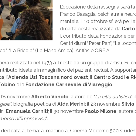
L’occasione della rassegna sarà la
Franco Basaglia, psichiatra e neu
mentale. Il 10 ottobre sfilerà per l
di carta pesta realizzata da
Carlo
il contributo della Fondazione per
Centri diurni “Peter Pan”, “La loco
o”, “La Bricola” (La Mano Amica), Anffas e C.RE.A.
opera realizzata nel 1973 a Trieste da un gruppo di artisti. Fu 
ontributo ideale e immaginifico dei pazienti reclusi. A support
ca
, l’
Azienda Usl Toscana nord ovest
, il
Centro Studi e R
Tobino
e la
Fondazione Carnevale di Viareggio
.
”: l’8 novembre
Alberto Vanolo
, autore de “
La città autistica
“;
gioia
“, biografia poetica di
Alda Merini;
il 23 novembre
Silvia
ini
Emanuela Carniti
; il 30 novembre
Paolo Milone
, autore d
morso all’improvviso
“.
a dedicata al tema: al mattino al Cinema Moderno 500 student