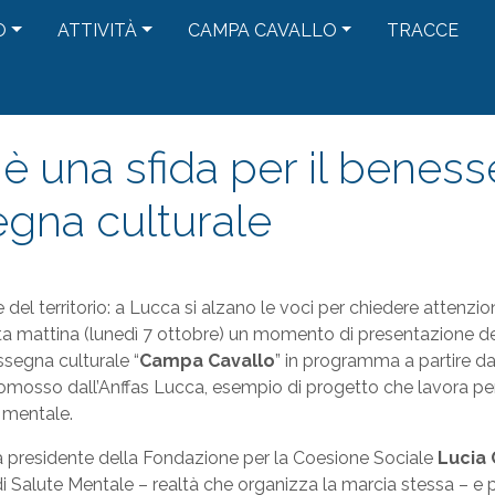
O
ATTIVITÀ
CAMPA CAVALLO
TRACCE
è una sfida per il beness
egna culturale
 del territorio: a Lucca si alzano le voci per chiedere attenzi
a mattina (lunedì 7 ottobre) un momento di presentazione del
ssegna culturale “
Campa Cavallo
” in programma a partire 
promosso dall’Anffas Lucca, esempio di progetto che lavora per
 mentale.
 presidente della Fondazione per la Coesione Sociale
Lucia C
Salute Mentale – realtà che organizza la marcia stessa – e p