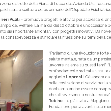
ella zona distretto della Piana di Lucca dell’Azienda Usl Tosca
psichiatra e scrittore ed ex primario dell’Ospedale Psichiatri
rieri Puliti
– promuove progetti e attività per accrescere, an
 campo del welfare. La marcia del 10 ottobre è un’occasione pe
uanto sia importante affrontarli con progetti innovativi. Da 
re la consapevolezza e stimolare la riflessione sui temi della ce
“Parliamo di una rivoluzione forte
salute mentale, nata da un pensie
lavorare insieme su questi temi”. “
profondamente radicata, vissuta c
aggiunto
Lopresti
. C’è ancora da
nella costruzione di servizi per l
dobbiamo anche essere consapevoli
che attraversano la nostra epoca”
Tobino
– è già stato a Maggiano, t
Fondazione porta avanti nella memo