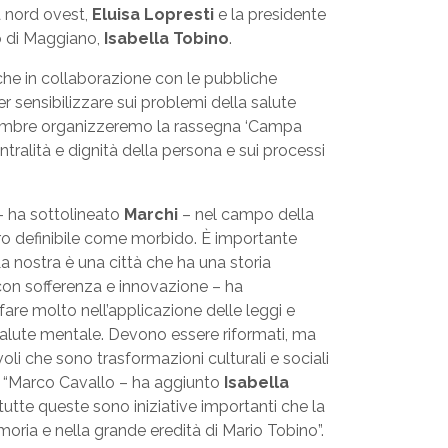
na nord ovest,
Eluisa Lopresti
e la presidente
co di Maggiano,
Isabella Tobino
.
che in collaborazione con le pubbliche
r sensibilizzare sui problemi della salute
novembre organizzeremo la rassegna ‘Campa
ntralità e dignità della persona e sui processi
 – ha sottolineato
Marchi
– nel campo della
ro definibile come morbido. È importante
La nostra è una città che ha una storia
on sofferenza e innovazione – ha
 fare molto nell’applicazione delle leggi e
a salute mentale. Devono essere riformati, ma
 che sono trasformazioni culturali e sociali
. “Marco Cavallo – ha aggiunto
Isabella
utte queste sono iniziative importanti che la
ria e nella grande eredità di Mario Tobino”.