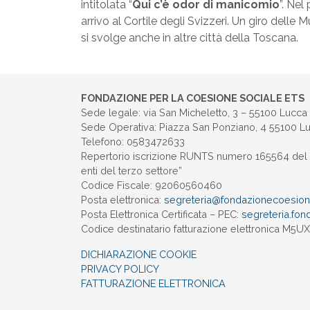
intitolata “
Qui c’è odor di manicomio
”. Ne
arrivo al Cortile degli Svizzeri. Un giro delle
si svolge anche in altre città della Toscana.
FONDAZIONE PER LA COESIONE SOCIALE ETS
Sede legale: via San Micheletto, 3 – 55100 Lucca
Sede Operativa: Piazza San Ponziano, 4 55100 L
Telefono: 0583472633
Repertorio iscrizione RUNTS numero 165564 del 
enti del terzo settore”
Codice Fiscale: 92060560460
Posta elettronica:
segreteria@
fondazionecoesione
Posta Elettronica Certificata – PEC:
segreteria.
fon
Codice destinatario fatturazione elettronica M5
DICHIARAZIONE COOKIE
PRIVACY POLICY
FATTURAZIONE ELETTRONICA