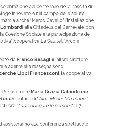
 celebrazione del centenario della nascita di
rologo innovatore nel campo della salute
a marcia anche “Marco Cavallo”, l’installazione
 Lombardi
alla Cittadella del Carnevale, con
 la Coesione Sociale e la partecipazione dei
motiva”(cooperativa La Salute), “Arco e
creato da
Franco Basaglia
, allora direttore
are e aderire alla rassegna sono
icerche Lippi Francesconi
, la cooperativa
 il 16 novembre
Maria Grazia Calandrone
,
 Rocchi
autrice di “
Alda Merini. Mia madre
”
el libro “
L’arte di legare le persone
“; il 7
i assisteranno alla conferenza spettacolo