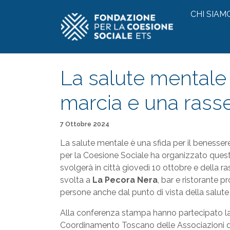
Vai al contenuto
CHI SIAM
La salute mentale 
marcia e una rass
Pubblicato il
7 Ottobre 2024
La salute mentale è una sfida per il benessere
per la Coesione Sociale ha organizzato quest
svolgerà in città giovedì 10 ottobre e della ra
svolta a
La Pecora Nera
, bar e ristorante 
persone anche dal punto di vista della salute
Alla conferenza stampa hanno partecipato la
Coordinamento Toscano delle Associazioni di 