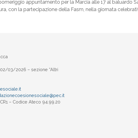
l pomeriggio appuntamento per la Marcia alle 17 al baluardo Sa
 Mura, con la partecipazione della Fasm, nella giornata celebrat
ucca
02/03/2026 – sezione “Altri
sociale.it
dazionecoesionesociale@pec.
it
UXCR1 – Codice Ateco 94.99.20