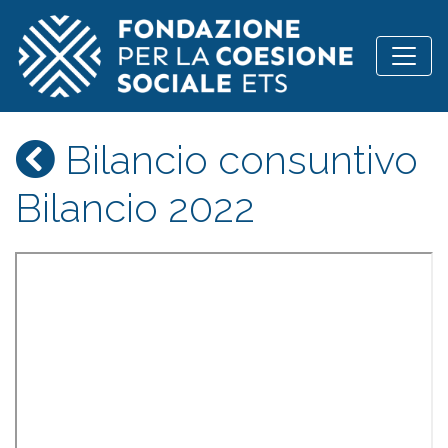
Vai al contenuto
Bilancio consuntivo
Bilancio 2022
Skip
to
PDF
content