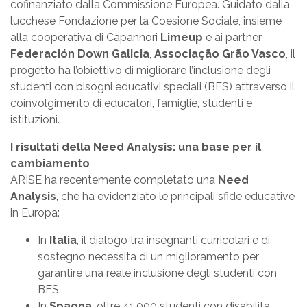
cofinanziato dalla Commissione Europea. Guidato dalla
lucchese Fondazione per la Coesione Sociale, insieme
alla cooperativa di Capannori
Limeup
e ai partner
Federación Down Galicia
,
Associação Grão Vasco
, il
progetto ha l’obiettivo di migliorare l’inclusione degli
studenti con bisogni educativi speciali (BES) attraverso il
coinvolgimento di educatori, famiglie, studenti e
istituzioni.
I risultati della Need Analysis: una base per il
cambiamento
ARISE ha recentemente completato una
Need
Analysis
, che ha evidenziato le principali sfide educative
in Europa:
In
Italia
, il dialogo tra insegnanti curricolari e di
sostegno necessita di un miglioramento per
garantire una reale inclusione degli studenti con
BES.
In
Spagna
, oltre 41.000 studenti con disabilità