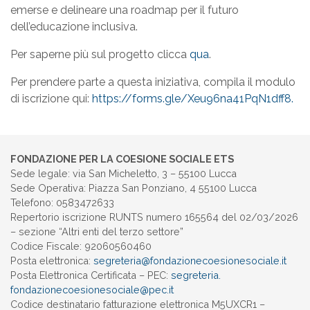
emerse e delineare una roadmap per il futuro
dell’educazione inclusiva.
Per saperne più sul progetto clicca
qua
.
Per prendere parte a questa iniziativa, compila il modulo
di iscrizione qui:
https://forms.gle/Xeu96na41PqN1dff8.
FONDAZIONE PER LA COESIONE SOCIALE ETS
Sede legale: via San Micheletto, 3 – 55100 Lucca
Sede Operativa: Piazza San Ponziano, 4 55100 Lucca
Telefono: 0583472633
Repertorio iscrizione RUNTS numero 165564 del 02/03/2026
– sezione “Altri enti del terzo settore”
Codice Fiscale: 92060560460
Posta elettronica:
segreteria@
fondazionecoesionesociale.it
Posta Elettronica Certificata – PEC:
segreteria.
fondazionecoesionesociale@pec.
it
Codice destinatario fatturazione elettronica M5UXCR1 –