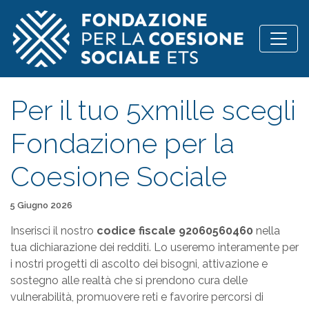
Vai al contenuto
Per il tuo 5xmille scegli
Fondazione per la
Coesione Sociale
Pubblicato il
5 Giugno 2026
Inserisci il nostro
codice fiscale 92060560460
nella
tua dichiarazione dei redditi. Lo useremo interamente per
i nostri progetti di ascolto dei bisogni, attivazione e
sostegno alle realtà che si prendono cura delle
vulnerabilità, promuovere reti e favorire percorsi di