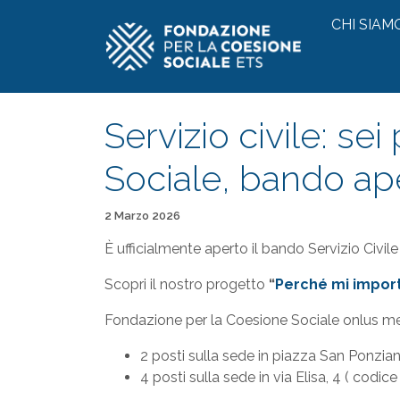
Vai al contenuto
CHI SIAM
Servizio civile: se
Sociale, bando ape
Pubblicato il
2 Marzo 2026
È ufficialmente aperto il bando Servizio Civile
Scopri il nostro progetto
“
Perché mi import
Fondazione per la Coesione Sociale onlus mette
2 posti sulla sede in piazza San Ponzia
4 posti sulla sede in via Elisa, 4 ( codi