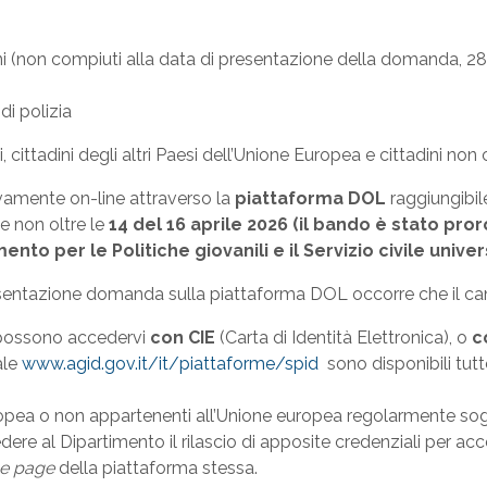
ni (non compiuti alla data di presentazione della domanda, 28 
di polizia
, cittadini degli altri Paesi dell’Unione Europea e cittadini non
amente on-line attraverso la
piattaforma DOL
raggiungibile
 e non oltre le
14 del 16 aprile 2026 (il bando è stato pro
nto per le Politiche giovanili e il Servizio civile univer
esentazione domanda sulla piattaforma DOL occorre che il can
ero possono accedervi
con CIE
(Carta di Identità Elettronica), o
c
tale
www.agid.gov.it/it/piattaforme/spid
sono disponibili tutt
uropea o non appartenenti all’Unione europea regolarmente sogg
edere al Dipartimento il rilascio di apposite credenziali per ac
e page
della piattaforma stessa.