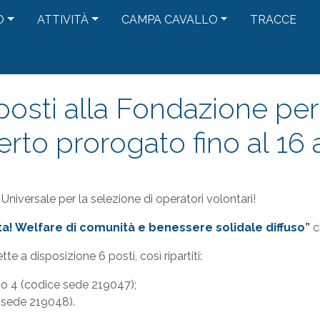
O
ATTIVITÀ
CAMPA CAVALLO
TRACCE
i posti alla Fondazione pe
rto prorogato fino al 16 
 Universale per la selezione di operatori volontari!
a! Welfare di comunità e benessere solidale diffuso
”
c
 a disposizione 6 posti, così ripartiti:
no 4 (codice sede 219047);
ce sede 219048).