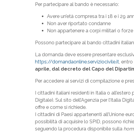
Per partecipare al bando è necessario:
Avere un’età compresa tra i 18 e i 29 an
Non aver riportato condanne
Non appartenere a corpi militari o forze 
Possono partecipare al bando cittadini italiani
La domanda deve essere presentare esclusiv
https://domandaonline.serviziocivile.it
, entro
aprile, dal decreto del Capo del Dipartime
Per accedere ai servizi di compilazione e pr
I cittadini italiani residenti in Italia o all’est
Digitale). Sul sito dell’Agenzia per l’Italia Digi
offre e come si richiede.
I cittadini di Paesi appartenenti all’Unione e
possibilità di acquisire lo SPID, possono richi
seguendo la procedura disponibile sulla
hom