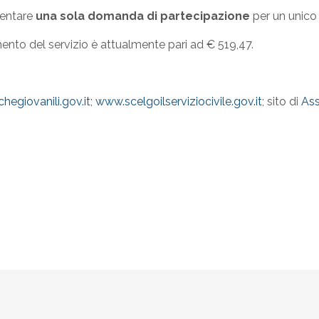
sentare
una sola domanda di partecipazione
per un unico
ento del servizio è attualmente pari ad € 519,47.
hegiovanili.gov.it
;
www.scelgoilserviziocivile.gov.it
; sito di
Ass