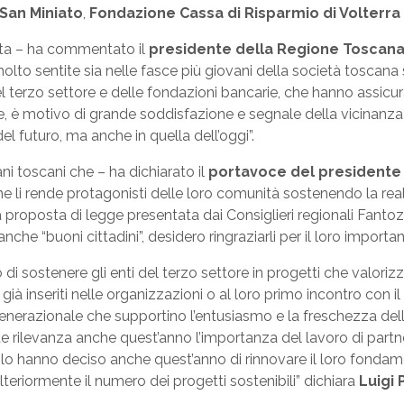
San Miniato
,
Fondazione Cassa di Risparmio di Volterra
usta – ha commentato il
presidente della Regione Toscana
olto sentite sia nelle fasce più giovani della società toscana
 terzo settore e delle fondazioni bancarie, che hanno assicur
ne, è motivo di grande soddisfazione e segnale della vicinanza
l futuro, ma anche in quella dell’oggi”.
ni toscani che – ha dichiarato il
portavoce del presidente
 li rende protagonisti delle loro comunità sostenendo la reali
roposta di legge presentata dai Consiglieri regionali Fantozzi,
nche “buoni cittadini”, desidero ringraziarli per il loro importa
 di sostenere gli enti del terzo settore in progetti che valor
ni già inseriti nelle organizzazioni o al loro primo incontro co
generazionale che supportino l’entusiasmo e la freschezza dell
de rilevanza anche quest’anno l’importanza del lavoro di part
lo hanno deciso anche quest’anno di rinnovare il loro fondam
eriormente il numero dei progetti sostenibili” dichiara
Luigi 