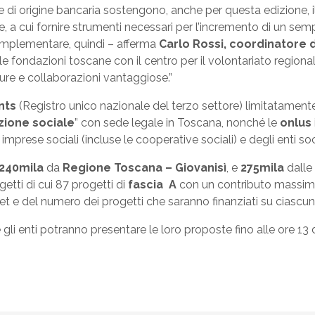
 di origine bancaria sostengono, anche per questa edizione, 
re, a cui fornire strumenti necessari per l’incremento di un 
mplementare, quindi – afferma
Carlo Rossi, coordinatore 
e fondazioni toscane con il centro per il volontariato regionale,
uture e collaborazioni vantaggiose.”
unts
(Registro unico nazionale del terzo settore) limitatamente 
zione sociale
” con sede legale in Toscana, nonché le
onlus
imprese sociali (incluse le cooperative sociali) e degli enti so
240mila
da
Regione Toscana – Giovanisì
, e
275mila
dalle
getti di cui 87 progetti di
fascia A
con un contributo massim
 e del numero dei progetti che saranno finanziati su ciascun 
 gli enti potranno presentare le loro proposte fino alle ore 1