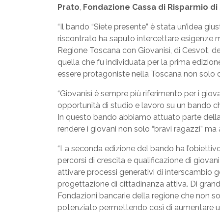
Prato
,
Fondazione Cassa di Risparmio di 
“Il bando “Siete presente” è stata un’idea gi
riscontrato ha saputo intercettare esigenze m
Regione Toscana con Giovanisì, di Cesvot, del
quella che fu individuata per la prima edizio
essere protagoniste nella Toscana non solo de
“Giovanisì è sempre più riferimento per i giova
opportunità di studio e lavoro su un bando che
In questo bando abbiamo attuato parte della p
rendere i giovani non solo “bravi ragazzi” ma a
“La seconda edizione del bando ha l’obiettivo
percorsi di crescita e qualificazione di giova
attivare processi generativi di interscambio 
progettazione di cittadinanza attiva. Di gran
Fondazioni bancarie della regione che non so
potenziato permettendo così di aumentare ult