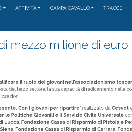
O
ATTIVITÀ
CAMPA CAVALLO
TRACCE
di mezzo milione di euro p
ficare il ruolo dei giovani nell’associazionismo tosca
a del terzo settore, la sua capacità di radicamento nelle comuni
izzazioni.
esente. Con i giovani per ripartire
” realizzato da
Cesvot
 le Politiche Giovanili e il Servizio Civile Universale
con
di Lucca
,
Fondazione Cassa di Risparmio di Pistoia e Pe
 Siena
,
Fondazione Cassa di Risparmio di Carrara
,
Fonda