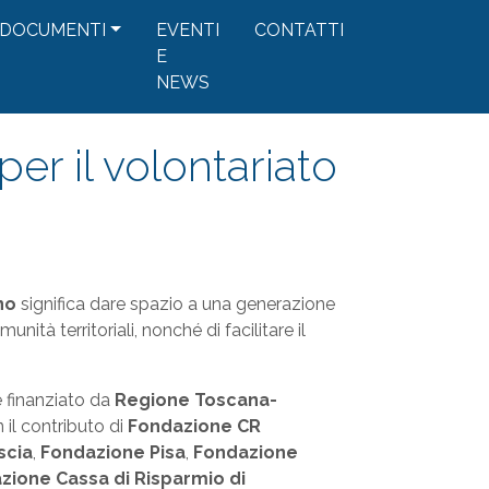
DOCUMENTI
EVENTI
CONTATTI
E
NEWS
er il volontariato
no
significa dare spazio a una generazione
tà territoriali, nonché di facilitare il
e finanziato da
Regione Toscana-
 il contributo di
Fondazione CR
scia
,
Fondazione Pisa
,
Fondazione
zione Cassa di Risparmio di