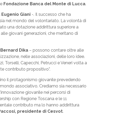
e
Fondazione Banca del Monte di Lucca
.
 Eugenio Giani
-. Il successo che ha
 sia nel mondo del volontariato. La volontà di
ato una dotazione addirittura superiore a
 alle giovani generazioni, che meritano di
 Bernard Dika
– possono contare oltre alle
zzazione, nelle associazioni, delle loro idee.
 Torselli, Capecchi, Petrucci e Veneri volta a
nte contributo propositivo”.
izzino il protagonismo giovanile prevedendo
n il mondo associativo. Crediamo sia necessario
’innovazione giovanile nei percorsi di
nership con Regione Toscana e le 11
entale contributo ma lo hanno addirittura
Paccosi, presidente di Cesvot
.