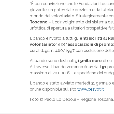
“È con convinzione che le Fondazioni toscane
giovanile, un potenziale prezioso e da tutela
mondo del volontariato. Strategicamente co
Toscane
– il coinvolgimento del sistema dell
un’ottica di apertura a ulteriori prospettive f
Il bando è rivolto a tutti gli
enti iscritti al R
volontariato
” e b) “
associazioni di promo
cui al d.lgs. n. 460/1997 con esclusione delle 
Al bando sono destinati
515mila euro
di cui
Attraverso il bando verranno finanziati
91
pro
massimo di 20.000 €. Le specifiche dei budget
Il bando è stato avviato martedì 31 gennaio e
online disponibile sul sito
www.cesvot.it
.
Foto © Paolo Lo Debole – Regione Toscana.