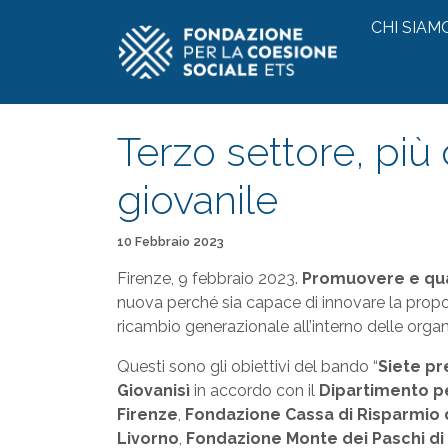
Vai al contenuto
CHI SIAM
Terzo settore, più 
giovanile
Pubblicato il
10 Febbraio 2023
Firenze, 9 febbraio 2023.
Promuovere e quali
nuova perché sia capace di innovare la propost
ricambio generazionale all’interno delle organ
Questi sono gli obiettivi del bando “
Siete pr
Giovanisì
in accordo con il
Dipartimento per
Firenze
,
Fondazione Cassa di Risparmio 
Livorno
,
Fondazione Monte dei Paschi di