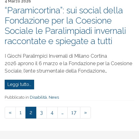
Pubblicato il
4 Marzo 2026
“Paramicortina”: sui social della
Fondazione per la Coesione
Sociale le Paralimpiadi invernali
raccontate e spiegate a tutti
I Giochi Paralimpici Invernali di Milano Cortina
2026 aprono il 6 marzo e la Fondazione per la Coesione
Sociale, l’ente strumentale della Fondazione…
Leggi tutto…
Pubblicato in
Disabilità
,
News
«
1
2
3
4
…
17
»