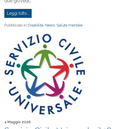
due giovedì…
Leggi tutto…
Pubblicato in
Disabilità
,
News
,
Salute mentale
Pubblicato il
4 Maggio 2026