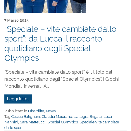
Pubblicato il
7 Marzo 2025
“Speciale – vite cambiate dallo
sport”: da Lucca il racconto
quotidiano degli Special
Olympics
“Speciale – vite cambiate dallo sport” è il titolo del
racconto quotidiano degli “Special Olympics”, i Giochi
Mondiali Invernali. A…
Leggi tutto…
Pubblicato in
Disabilità
,
News
Tag
Cecilia Batignani
,
Claudia Maiorano
,
L'allegra Brigata
,
Luca
Nannini
,
Sara Matteucci
,
Special Olympics
,
Speciale.Vite cambiate
dallo sport