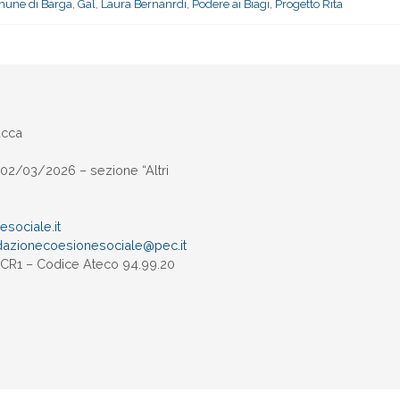
une di Barga
,
Gal
,
Laura Bernanrdi
,
Podere ai Biagi
,
Progetto Rita
ucca
02/03/2026 – sezione “Altri
sociale.it
dazionecoesionesociale@pec.
it
UXCR1 – Codice Ateco 94.99.20