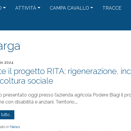
O
ATTIVITÀ
CAMPA CAVALLO
TRACCE
arga
to il
io 2024
e il progetto RITA: rigenerazione, incl
icoltura sociale
o presentato oggi presso l’azienda agricola Podere Biagi il pro
e con disabilità e anziani, Territorio,…
 tutto…
ato in
News