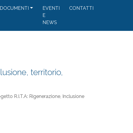
DOCUMENTI
EVENTI
CONTATTI
E
NEWS
usione, territorio,
getto R.I.T.A: Rigenerazione, Inclusione