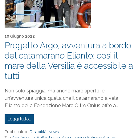
Pubblicato il
10 Giugno 2022
Progetto Argo, avventura a bordo
del catamarano Elianto: così il
mare della Versilia è accessibile a
tutti
Non solo spiaggia, ma anche mare aperto: è
un’avventura unica quella che il catamarano a vela
Elianto della Fondazione Mare Oltre Onlus offre a…
Leggi tutto…
Pubblicato in
Disabilità
,
News
Tag
Aipd Versilia
,
Anffas Lucca
,
Associazione Autismo Apuana
,