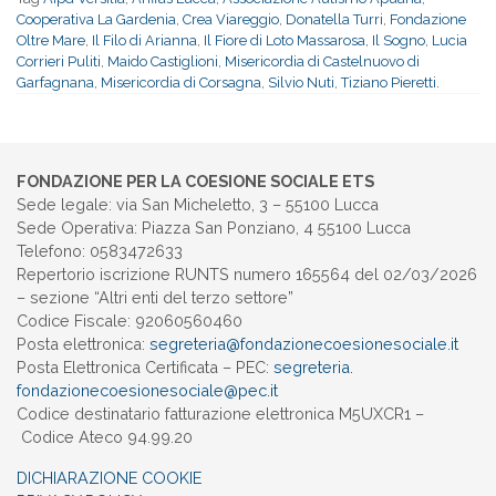
Cooperativa La Gardenia
,
Crea Viareggio
,
Donatella Turri
,
Fondazione
Oltre Mare
,
Il Filo di Arianna
,
Il Fiore di Loto Massarosa
,
Il Sogno
,
Lucia
Corrieri Puliti
,
Maido Castiglioni
,
Misericordia di Castelnuovo di
Garfagnana
,
Misericordia di Corsagna
,
Silvio Nuti
,
Tiziano Pieretti.
FONDAZIONE PER LA COESIONE SOCIALE ETS
Sede legale: via San Micheletto, 3 – 55100 Lucca
Sede Operativa: Piazza San Ponziano, 4 55100 Lucca
Telefono: 0583472633
Repertorio iscrizione RUNTS numero 165564 del 02/03/2026
– sezione “Altri enti del terzo settore”
Codice Fiscale: 92060560460
Posta elettronica:
segreteria@
fondazionecoesionesociale.it
Posta Elettronica Certificata – PEC:
segreteria.
fondazionecoesionesociale@pec.
it
Codice destinatario fatturazione elettronica M5UXCR1 –
Codice Ateco 94.99.20
DICHIARAZIONE COOKIE