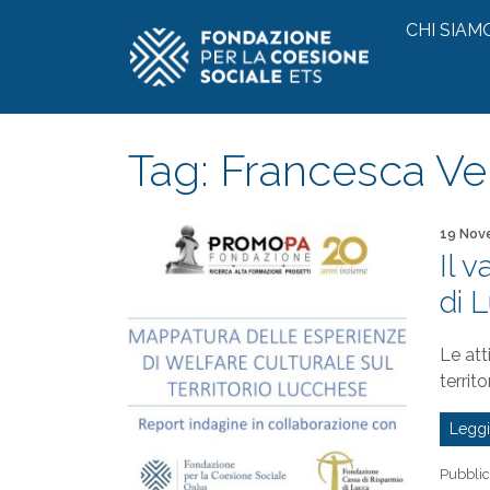
Vai al contenuto
CHI SIAM
Tag:
Francesca Ve
Pubblica
19 Nov
Il 
di 
Le att
territ
Leggi
Pubblic