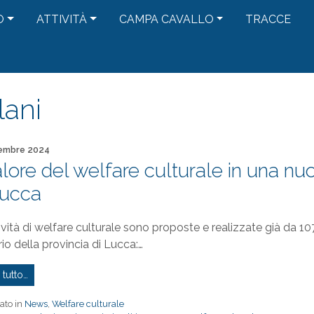
O
ATTIVITÀ
CAMPA CAVALLO
TRACCE
lani
to il
embre 2024
valore del welfare culturale in una nu
Lucca
ività di welfare culturale sono proposte e realizzate già da 10
orio della provincia di Lucca:…
 tutto…
ato in
News
,
Welfare culturale