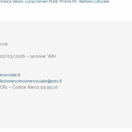
ncesca Velani
,
Lucia Corrieri Puliti
,
Promo PA
,
Welfare culturale
ucca
02/03/2026 – sezione “Altri
sociale.it
dazionecoesionesociale@pec.
it
UXCR1 – Codice Ateco 94.99.20