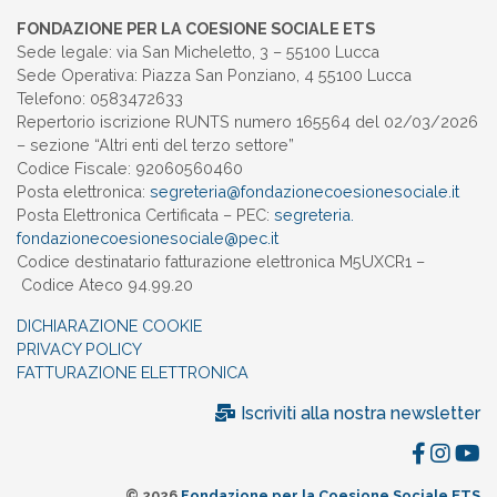
FONDAZIONE PER LA COESIONE SOCIALE ETS
Sede legale: via San Micheletto, 3 – 55100 Lucca
Sede Operativa: Piazza San Ponziano, 4 55100 Lucca
Telefono: 0583472633
Repertorio iscrizione RUNTS numero 165564 del 02/03/2026
– sezione “Altri enti del terzo settore”
Codice Fiscale: 92060560460
Posta elettronica:
segreteria@
fondazionecoesionesociale.it
Posta Elettronica Certificata – PEC:
segreteria.
fondazionecoesionesociale@pec.
it
Codice destinatario fatturazione elettronica M5UXCR1 –
Codice Ateco 94.99.20
DICHIARAZIONE COOKIE
PRIVACY POLICY
FATTURAZIONE ELETTRONICA
Iscriviti alla nostra newsletter
© 2026
Fondazione per la Coesione Sociale ETS