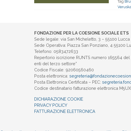
Tag
Bru
Veruska
FONDAZIONE PER LA COESIONE SOCIALE ETS
Sede legale: via San Micheletto, 3 – 55100 Lucca
Sede Operativa: Piazza San Ponziano, 4 55100 L
Telefono: 0583472633
Repertorio iscrizione RUNTS numero 165564 del 
enti del terzo settore”
Codice Fiscale: 92060560460
Posta elettronica:
segreteria@
fondazionecoesione
Posta Elettronica Certificata – PEC:
segreteria.
fon
Codice destinatario fatturazione elettronica M5
DICHIARAZIONE COOKIE
PRIVACY POLICY
FATTURAZIONE ELETTRONICA