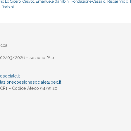
no Lo Cicero
,
Cesvot
,
Emanuele Gambini
,
Fondazione Cassa di Risparmio di
 Barbini
ucca
02/03/2026 – sezione “Altri
sociale.it
dazionecoesionesociale@pec.
it
UXCR1 – Codice Ateco 94.99.20