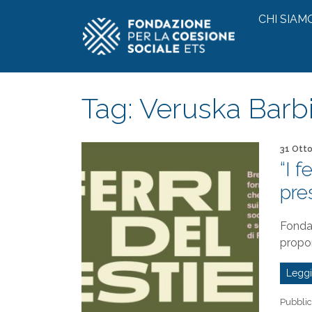
Vai al contenuto
CHI SIAM
Tag:
Veruska Barbi
Pubblica
31 Ott
“I f
pre
Fonda
propo
Leggi
Pubblic