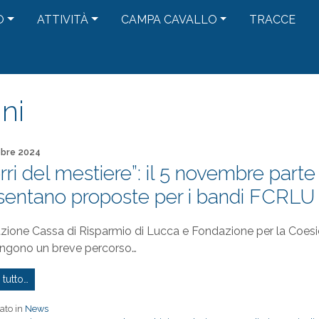
O
ATTIVITÀ
CAMPA CAVALLO
TRACCE
ni
to il
obre 2024
erri del mestiere”: il 5 novembre parte
sentano proposte per i bandi FCRLU
zione Cassa di Risparmio di Lucca e Fondazione per la Coesi
ngono un breve percorso…
 tutto…
ato in
News