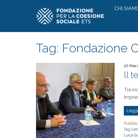
Vai al contenuto
CHI SIAM
Tag:
Fondazione C
Pubblica
27 Mar
ll 
Tre in
impres
Leggi
Pubblic
Tag
Cen
Luca Go