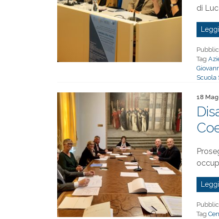
di Lu
Leggi
Pubblic
Tag
Azi
Giovann
Scuola 
Pubblica
18 Mag
Dis
Coe
Proseg
occupa
Leggi
Pubblic
Tag
Cen