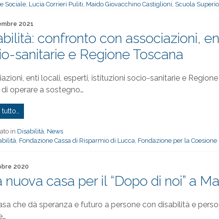
e Sociale
,
Lucia Corrieri Puliti
,
Maido Giovacchino Castiglioni
,
Scuola Superio
to il
embre 2021
bilità: confronto con associazioni, enti
io-sanitarie e Regione Toscana
azioni, enti locali, esperti, istituzioni socio-sanitarie e Region
di operare a sostegno…
 tutto…
ato in
Disabilità
,
News
bilità
,
Fondazione Cassa di Risparmio di Lucca
,
Fondazione per la Coesione 
to il
obre 2020
 nuova casa per il “Dopo di noi” a M
sa che dà speranza e futuro a persone con disabilità e person
e…