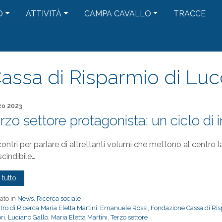
O
ATTIVITÀ
CAMPA CAVALLO
TRACCE
assa di Risparmio di Luc
to il
zo 2023
terzo settore protagonista: un ciclo di
contri per parlare di altrettanti volumi che mettono al centr
cindibile…
 tutto…
ato in
News
,
Ricerca sociale
tro di Ricerca Maria Eletta Martini
,
Emanuele Rossi
,
Fondazione Cassa di Ris
ri
,
Luciano Gallo
,
Maria Eletta Martini
,
Terzo settore