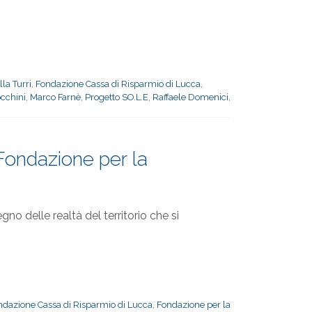
la Turri
,
Fondazione Cassa di Risparmio di Lucca
,
occhini
,
Marco Farnè
,
Progetto SO.L.E
,
Raffaele Domenici
,
 Fondazione per la
o delle realtà del territorio che si
ndazione Cassa di Risparmio di Lucca
,
Fondazione per la