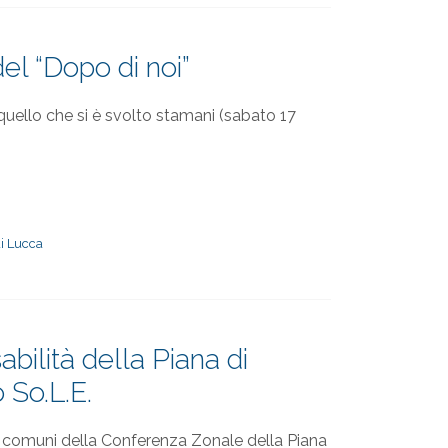
del “Dopo di noi”
uello che si è svolto stamani (sabato 17
i Lucca
abilità della Piana di
 So.L.E.
i 7 comuni della Conferenza Zonale della Piana