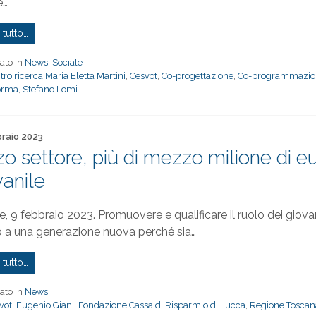
e…
 tutto…
ato in
News
,
Sociale
tro ricerca Maria Eletta Martini
,
Cesvot
,
Co-progettazione
,
Co-programmazio
orma
,
Stefano Lomi
to il
braio 2023
zo settore, più di mezzo milione di eur
vanile
e, 9 febbraio 2023. Promuovere e qualificare il ruolo dei giova
o a una generazione nuova perché sia…
 tutto…
ato in
News
vot
,
Eugenio Giani
,
Fondazione Cassa di Risparmio di Lucca
,
Regione Toscan