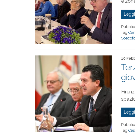
e zon
Leggi
Pubblic
Tag
Cen
Soecof
Pubblica
10 Feb
Ter
gio
Firenz
spazi
Leggi
Pubblic
Tag
Ces