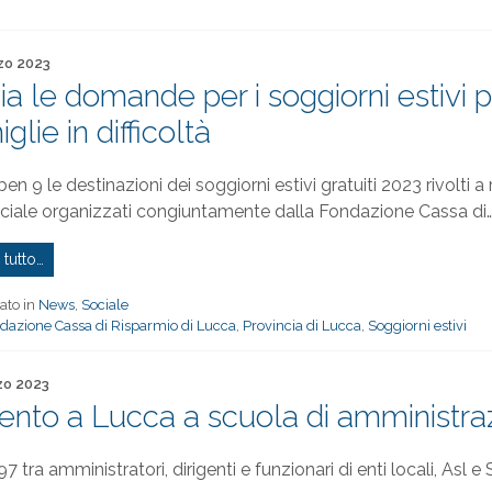
to il
zo 2023
via le domande per i soggiorni estivi 
glie in difficoltà
en 9 le destinazioni dei soggiorni estivi gratuiti 2023 rivolti a 
ciale organizzati congiuntamente dalla Fondazione Cassa di
 tutto…
ato in
News
,
Sociale
dazione Cassa di Risparmio di Lucca
,
Provincia di Lucca
,
Soggiorni estivi
to il
zo 2023
cento a Lucca a scuola di amministra
7 tra amministratori, dirigenti e funzionari di enti locali, Asl 