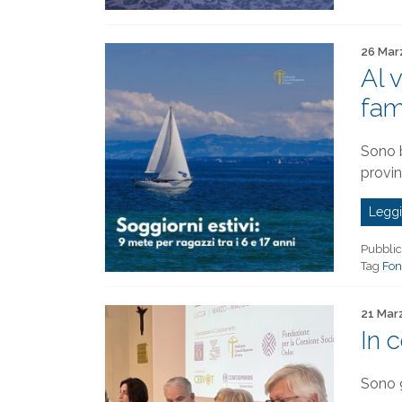
Pubblica
26 Mar
Al 
fami
Sono b
provin
Leggi
Pubblic
Tag
Fon
Pubblica
21 Mar
In 
Sono 9