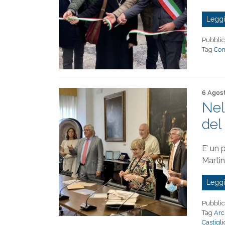
Leggi
Pubblic
Tag
Com
Pubblica
6 Agos
Nel
del
E’ un 
Martin
Leggi
Pubblic
Tag
Arc
Castigli