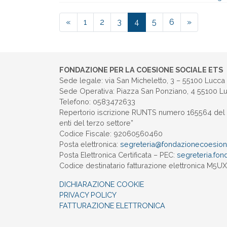
«
1
2
3
4
5
6
»
FONDAZIONE PER LA COESIONE SOCIALE ETS
Sede legale: via San Micheletto, 3 – 55100 Lucca
Sede Operativa: Piazza San Ponziano, 4 55100 L
Telefono: 0583472633
Repertorio iscrizione RUNTS numero 165564 del 
enti del terzo settore”
Codice Fiscale: 92060560460
Posta elettronica:
segreteria@
fondazionecoesione
Posta Elettronica Certificata – PEC:
segreteria.
fon
Codice destinatario fatturazione elettronica M5
DICHIARAZIONE COOKIE
PRIVACY POLICY
FATTURAZIONE ELETTRONICA