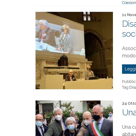
Coesion
Pubblica
11 Nov
Disa
soc
Associ
modo 
Leggi
Pubblic
Tag
Disa
Pubblica
24 Ott
Una
Una ca
abitar