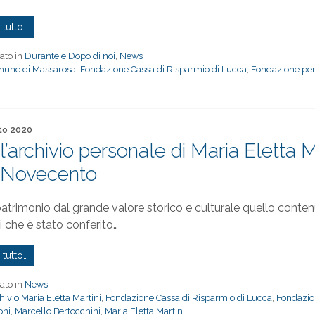
 tutto…
ato in
Durante e Dopo di noi
,
News
une di Massarosa
,
Fondazione Cassa di Risparmio di Lucca
,
Fondazione per
to il
to 2020
l’archivio personale di Maria Eletta M
 Novecento
patrimonio dal grande valore storico e culturale quello contenu
i che è stato conferito…
 tutto…
ato in
News
hivio Maria Eletta Martini
,
Fondazione Cassa di Risparmio di Lucca
,
Fondazio
oni
,
Marcello Bertocchini
,
Maria Eletta Martini