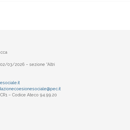
ucca
02/03/2026 – sezione “Altri
sociale.it
dazionecoesionesociale@pec.
it
UXCR1 – Codice Ateco 94.99.20