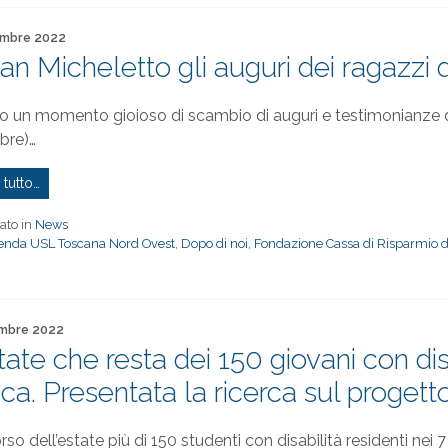
to il
embre 2022
San Micheletto gli auguri dei ragazzi 
to un momento gioioso di scambio di auguri e testimonianze q
bre)…
 tutto…
ato in
News
enda USL Toscana Nord Ovest
,
Dopo di noi
,
Fondazione Cassa di Risparmio d
to il
mbre 2022
state che resta dei 150 giovani con dis
ca. Presentata la ricerca sul progetto
rso dell’estate più di 150 studenti con disabilità residenti ne