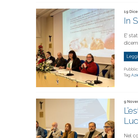
Pubblica
19 Dic
In 
E’ sta
dicem
Leggi
Pubblic
Tag
Azi
Pubblica
9 Nove
L’e
Luc
Nel co