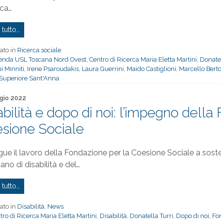
cca…
 tutto…
ato in
Ricerca sociale
enda USL Toscana Nord Ovest
,
Centro di Ricerca Maria Eletta Martini
,
Donatel
i Minniti
,
Irene Psaroudakis
,
Laura Guerrini
,
Maido Castiglioni
,
Marcello Bert
Superiore Sant'Anna
to il
gio 2022
abilità e dopo di noi: l’impegno della
sione Sociale
ue il lavoro della Fondazione per la Coesione Sociale a sostegn
no di disabilità e del…
 tutto…
ato in
Disabilità
,
News
tro di Ricerca Maria Eletta Martini
,
Disabilità
,
Donatella Turri
,
Dopo di noi
,
Fo