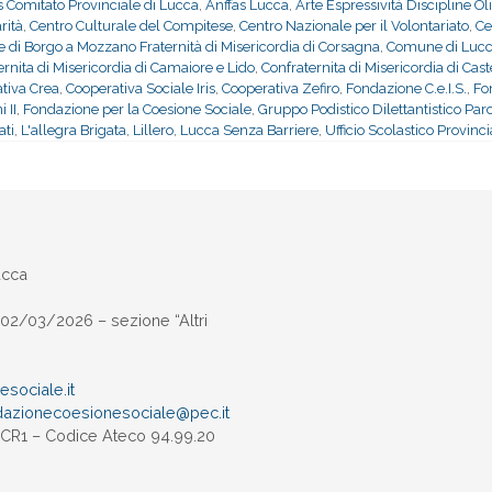
s Comitato Provinciale di Lucca
,
Anffas Lucca
,
Arte Espressività Discipline Ol
rità
,
Centro Culturale del Compitese
,
Centro Nazionale per il Volontariato
,
Ce
di Borgo a Mozzano Fraternità di Misericordia di Corsagna
,
Comune di Luc
ernita di Misericordia di Camaiore e Lido
,
Confraternita di Misericordia di Ca
tiva Crea
,
Cooperativa Sociale Iris
,
Cooperativa Zefiro
,
Fondazione C.e.I.S.
,
Fo
 II
,
Fondazione per la Coesione Sociale
,
Gruppo Podistico Dilettantistico Pa
ti
,
L'allegra Brigata
,
Lillero
,
Lucca Senza Barriere
,
Ufficio Scolastico Provinci
ucca
02/03/2026 – sezione “Altri
sociale.it
dazionecoesionesociale@pec.
it
UXCR1 – Codice Ateco 94.99.20