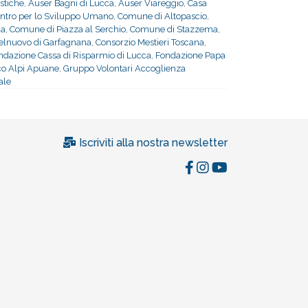
istiche
,
Auser Bagni di Lucca
,
Auser Viareggio
,
Casa
ntro per lo Sviluppo Umano
,
Comune di Altopascio
,
ca
,
Comune di Piazza al Serchio
,
Comune di Stazzema
,
stelnuovo di Garfagnana
,
Consorzio Mestieri Toscana
,
ndazione Cassa di Risparmio di Lucca
,
Fondazione Papa
rco Alpi Apuane
,
Gruppo Volontari Accoglienza
ale
Iscriviti alla nostra newsletter