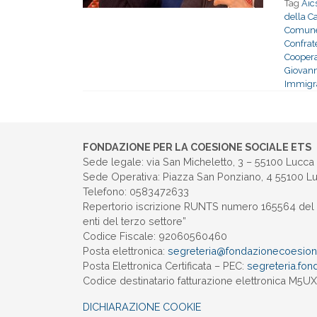
Tag
Aic
della Ca
Comune 
Confrat
Coopera
Giovanni
Immigra
FONDAZIONE PER LA COESIONE SOCIALE ETS
Sede legale: via San Micheletto, 3 – 55100 Lucca
Sede Operativa: Piazza San Ponziano, 4 55100 L
Telefono: 0583472633
Repertorio iscrizione RUNTS numero 165564 del 
enti del terzo settore”
Codice Fiscale: 92060560460
Posta elettronica:
segreteria@
fondazionecoesione
Posta Elettronica Certificata – PEC:
segreteria.
fon
Codice destinatario fatturazione elettronica M5
DICHIARAZIONE COOKIE