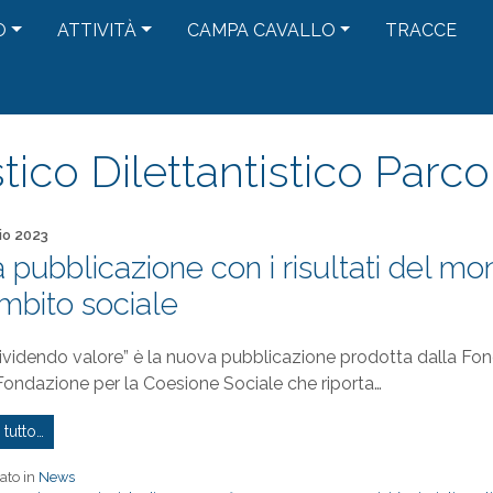
O
ATTIVITÀ
CAMPA CAVALLO
TRACCE
ico Dilettantistico Parc
to il
io 2023
 pubblicazione con i risultati del m
ambito sociale
videndo valore” è la nuova pubblicazione prodotta dalla Fo
Fondazione per la Coesione Sociale che riporta…
 tutto…
ato in
News